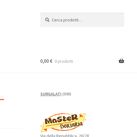
Cerca:
Cerca
0,00
€
0 prodotti
–
698
SURGALATI
698
prodotti
Via della Repubblica, 26/28