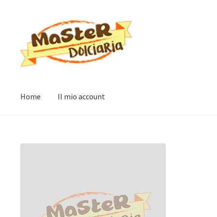
Vai
Vai
alla
al
navigazione
contenuto
Home
Il mio account