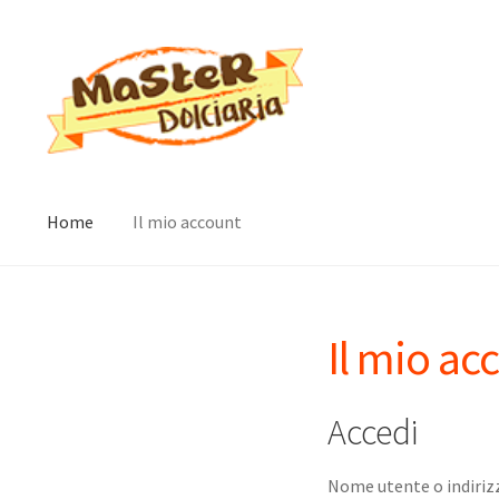
Vai
Vai
alla
al
navigazione
contenuto
Home
Il mio account
Il mio ac
Accedi
Nome utente o indiriz