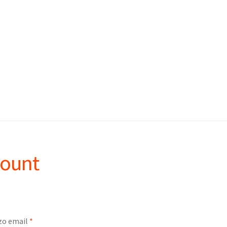
count
Richiesto
zo email
*