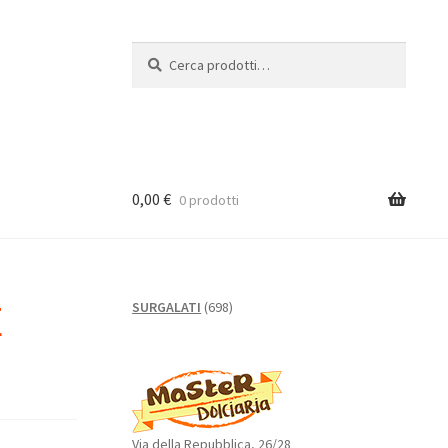
Cerca:
Cerca
0,00
€
0 prodotti
E
698
SURGALATI
698
prodotti
Via della Repubblica, 26/28