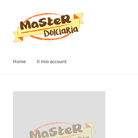
Vai
Vai
alla
al
navigazione
contenuto
Home
Il mio account