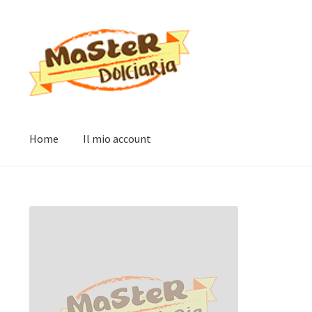
Vai
Vai
alla
al
navigazione
contenuto
Home
Il mio account