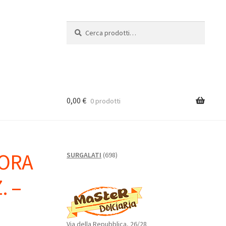
Cerca:
Cerca
0,00
€
0 prodotti
RORA
698
SURGALATI
698
prodotti
. –
Via della Repubblica, 26/28