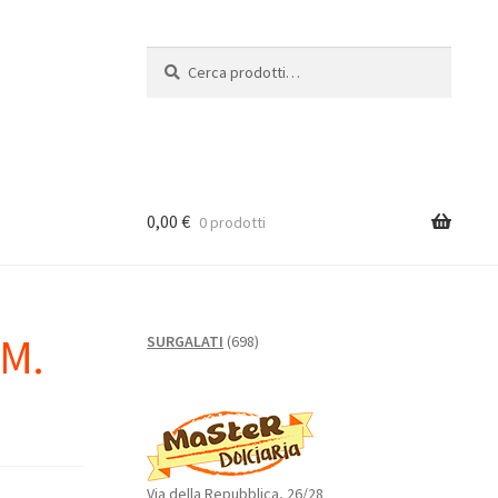
Cerca:
Cerca
0,00
€
0 prodotti
M.
698
SURGALATI
698
prodotti
Via della Repubblica, 26/28