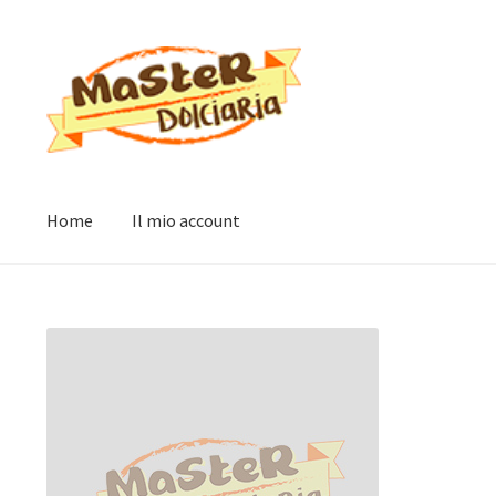
Vai
Vai
alla
al
navigazione
contenuto
Home
Il mio account