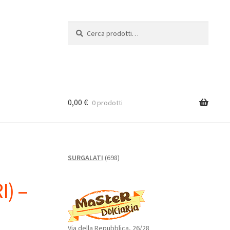
Cerca:
Cerca
0,00
€
0 prodotti
698
SURGALATI
698
prodotti
I) –
Via della Repubblica, 26/28