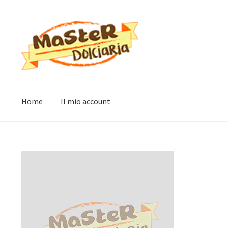
Vai
Vai
alla
al
navigazione
contenuto
Home
Il mio account