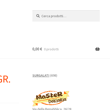
Cerca:
Cerca
0,00
€
0 prodotti
GR.
698
SURGALATI
698
prodotti
Via della Repubblica, 26/28