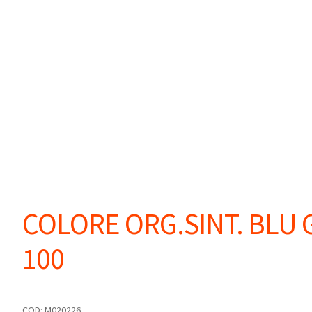
COLORE ORG.SINT. BLU 
100
COD:
M020226