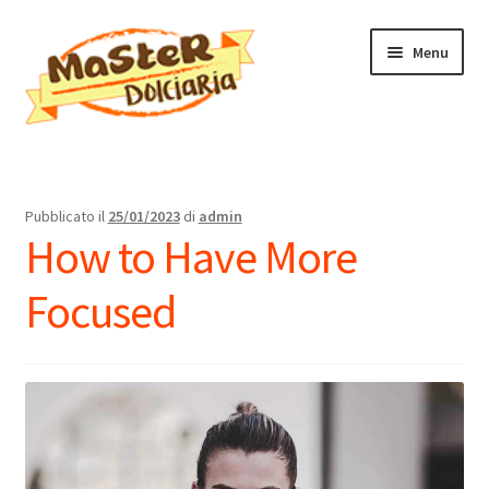
Vai
Vai
Menu
alla
al
navigazione
contenuto
Home
Il mio account
Pubblicato il
25/01/2023
di
admin
How to Have More
Focused