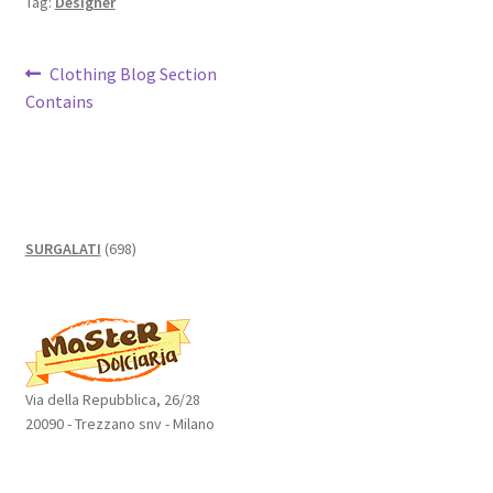
Tag:
Designer
Navigazione
Articolo
Clothing Blog Section
precedente:
Contains
articoli
698
SURGALATI
698
prodotti
Via della Repubblica, 26/28
20090 - Trezzano snv - Milano