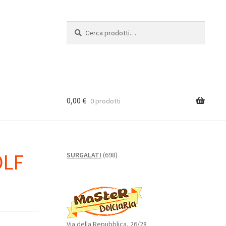
Cerca:
Cerca
0,00
€
0 prodotti
OLF
698
SURGALATI
698
prodotti
Via della Repubblica, 26/28