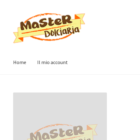
Vai
Vai
alla
al
navigazione
contenuto
Home
Il mio account