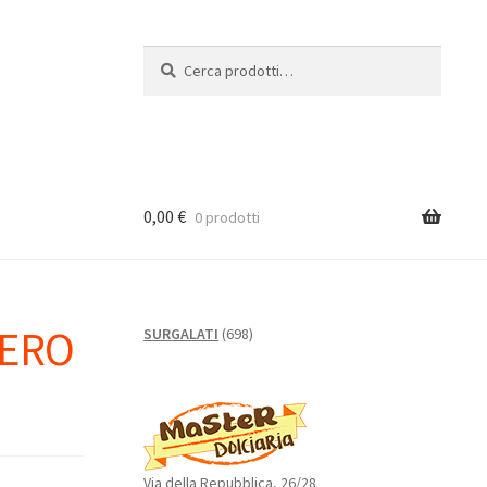
Cerca:
Cerca
0,00
€
0 prodotti
NERO
698
SURGALATI
698
prodotti
Via della Repubblica, 26/28