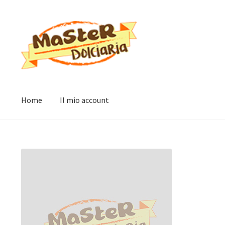
Vai
Vai
alla
al
navigazione
contenuto
Home
Il mio account