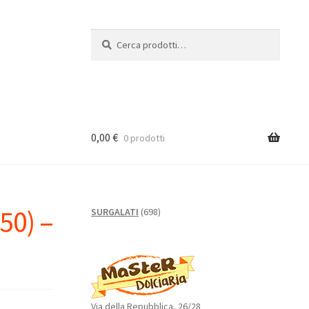
Cerca:
Cerca
0,00
€
0 prodotti
50) –
698
SURGALATI
698
prodotti
Via della Repubblica, 26/28