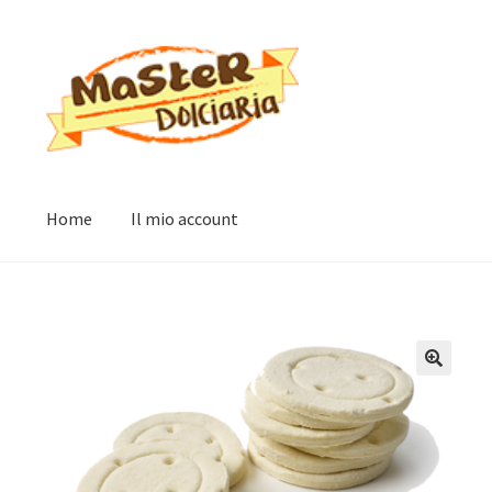
Vai
Vai
alla
al
navigazione
contenuto
Home
Il mio account