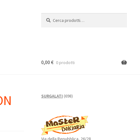
Cerca:
Cerca
0,00
€
0 prodotti
ON
698
SURGALATI
698
prodotti
Via della Repubblica, 26/28