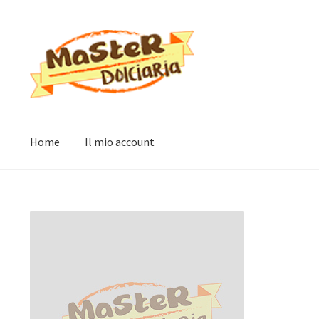
Vai
Vai
alla
al
navigazione
contenuto
Home
Il mio account