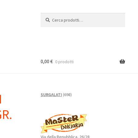
Cerca:
Cerca
0,00
€
0 prodotti
N
698
SURGALATI
698
prodotti
R.
Via della Repubblica, 26/28