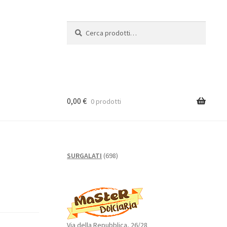
Cerca:
Cerca
0,00
€
0 prodotti
698
SURGALATI
698
prodotti
Via della Repubblica, 26/28