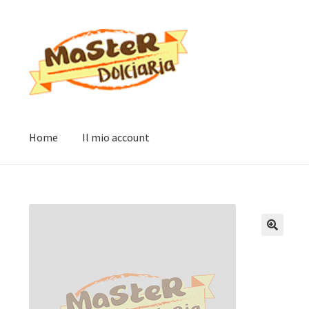
Vai
Vai
alla
al
navigazione
contenuto
Home
Il mio account