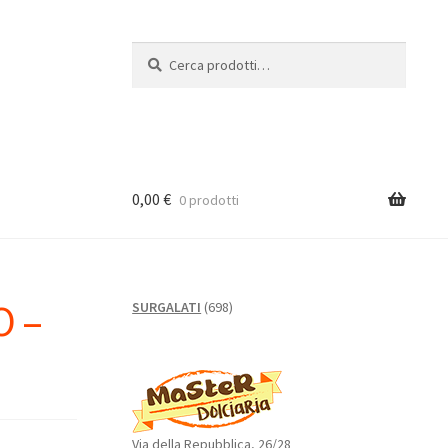
Cerca:
Cerca
0,00
€
0 prodotti
O –
698
SURGALATI
698
prodotti
Via della Repubblica, 26/28