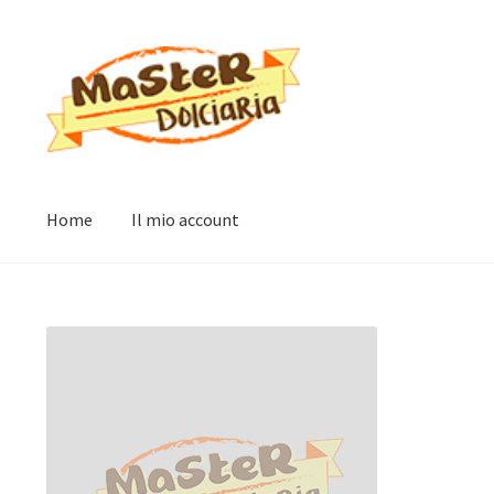
Vai
Vai
alla
al
navigazione
contenuto
Home
Il mio account