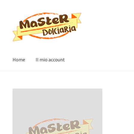
Vai
Vai
alla
al
navigazione
contenuto
Home
Il mio account