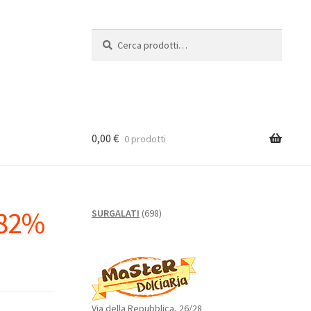
Cerca:
Cerca
0,00
€
0 prodotti
 82%
698
SURGALATI
698
prodotti
Via della Repubblica, 26/28