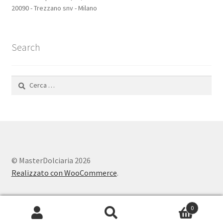
20090 - Trezzano snv - Milano
Search
Ricerca
per:
© MasterDolciaria 2026
Realizzato con WooCommerce
.
0
Cerca:
Cerca